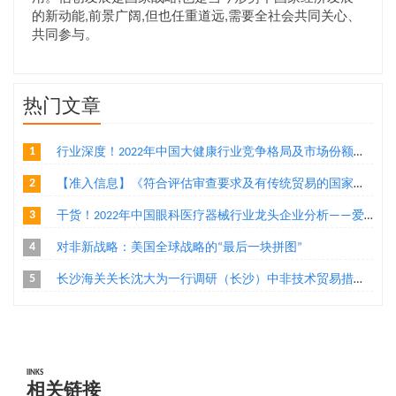
的新动能,前景广阔,但也任重道远,需要全社会共同关心、
共同参与。
热门文章
1
行业深度！2022年中国大健康行业竞争格局及市场份额分析 医药大健康市场朝着集中化方向发展
2
【准入信息】《符合评估审查要求及有传统贸易的国家或地区输华食品目录》（水产品、乳制品、植物源性食品）
3
干货！2022年中国眼科医疗器械行业龙头企业分析——爱博医疗：创新导向的眼科医疗器械厂商
4
对非新战略：美国全球战略的“最后一块拼图”
5
长沙海关关长沈大为一行调研（长沙）中非技术贸易措施研究评议基地
lINKS
相关链接