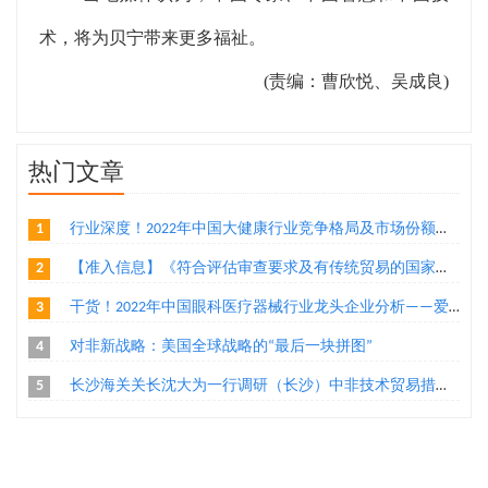
术，将为贝宁带来更多福祉。
(责编：曹欣悦、吴成良)
热门文章
1
行业深度！2022年中国大健康行业竞争格局及市场份额分析 医药大健康市场朝着集中化方向发展
2
【准入信息】《符合评估审查要求及有传统贸易的国家或地区输华食品目录》（水产品、乳制品、植物源性食品）
3
干货！2022年中国眼科医疗器械行业龙头企业分析——爱博医疗：创新导向的眼科医疗器械厂商
4
对非新战略：美国全球战略的“最后一块拼图”
5
长沙海关关长沈大为一行调研（长沙）中非技术贸易措施研究评议基地